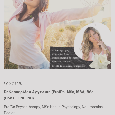
Γραφει η,
Dr Κοσκερίδου Αγγελική (
ProfDc,
MSc,
MBA,
BSc
(
Hons),
HND,
ND)
ProfDc Psychotherapy, MSc Health Psychology, Naturopathic
Doctor