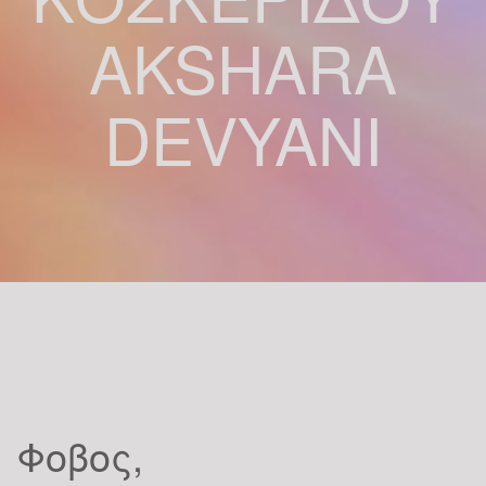
AKSHARA
DEVYANI
Φοβος,