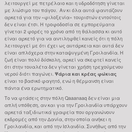
λειτουργεί με πετρέλαιο και η υδροδότηση γίνεται
με λιώσιμο του πάγου. Αν κι όλα αυτά φαντάζουν
αρκετά για την «φιλοξενία» τουριστών εντούτοις
δεν είναι έτσι. Η τροφοδοσία σε εμπορεύματα
γίνεται 2 φορές το χρόνο από τη θάλασσα κι αυτό
είναι αρκετό για να αντιληφθεί κανείς ότι η πόλη
λειτουργεί με ότι έχει ως αυτάρκεια και αυτά δεν
είναι απλόχερα στην καταψυγμένη Γροιλανδία. Η
ζωή είναι πολύ δύσκολη, αρκεί να σκεφτεί κανείς
ότι στην τουαλέτα δεν γίνεται χρήση τρεχούμενου
νερού διότι παγώνει.
Ψάρια και κρέας φώκιας
είναι το βασικό φαγητό, ενώ η θέρμανση είναι
πάντα ένα ερωτηματικό.
Το να φτάσεις στην πόλη
Qaaanaaq
δεν είναι μια
απλή υπόθεση, αν και για την Γροιλανδία υπάρχουν
Yoga: ένα trend που
αρκετά ταξιδιωτικά γραφεία που οργανώνουν
γίνεται must
εκδρομές από την Δανία, στην οποία ανήκει η
Γροιλανδία, και από την Ισλανδία. Συνήθως από την
Εάν κάποιος προσεγγίζει τη γιόγκα απλά