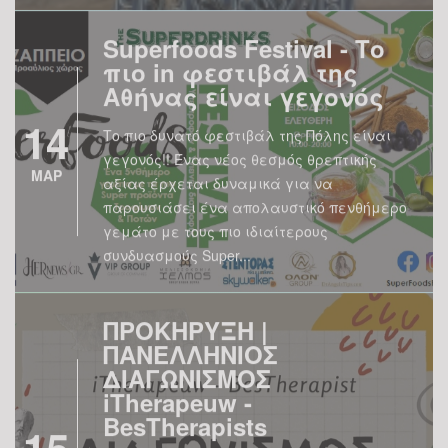
Superfoods Festival - Το
πιο in φεστιβάλ της
Αθήνας είναι γεγονός
14
Το πιο δυνατό φεστιβάλ της Πόλης είναι
γεγονός!! Ένας νέος θεσμός θρεπτικής
ΜΑΡ
αξίας έρχεται δυναμικά για να
παρουσιάσει ένα απολαυστικό πενθήμερο
γεμάτο με τους πιο ιδιαίτερους
συνδυασμούς Super...
ΠΡΟΚΗΡΥΞΗ |
ΠΑΝΕΛΛΗΝΙΟΣ
ΔΙΑΓΩΝΙΣΜΟΣ
iTherapeuw -
BesTherapists
15
ΠΡΟΚΗΡΥΞΗ Ο ιστότοπος DrAngel.gr σε
ΔΕΚ