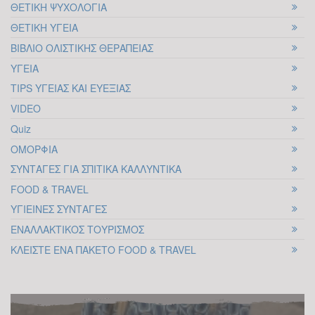
διανύσαμε την περίοδο των εθνικών,
ΘΕΤΙΚΗ ΨΥΧΟΛΟΓΙΑ
δημοτικών και περιφερειακών εκλογών. Η
ΘΕΤΙΚΗ ΥΓΕΙΑ
συμμετοχή σε αυτές παρατηρήθηκε
ΒΙΒΛΙΟ ΟΛΙΣΤΙΚΗΣ ΘΕΡΑΠΕΙΑΣ
αρκετά μειωμένη, περίπου στο 50%, σε
ΥΓΕΙΑ
σχέση με τις...
TIPS ΥΓΕΙΑΣ ΚΑΙ ΕΥΕΞΙΑΣ
VIDEO
ΠΕΡΙ ΗΘΙΚΗΣ ΣΤΗ
Quiz
ΠΟΛΙΤΙΚΗ ΑΠΟ ΤΗ
ΟΜΟΡΦΙΑ
ΚΟΣΚΕΡΙΔΟΥ ΑΓΓΕΛΙΚΗ
ΣΥΝΤΑΓΕΣ ΓΙΑ ΣΠΙΤΙΚΑ ΚΑΛΛΥΝΤΙΚΑ
05
Πολλές συζητήσεις και σχολιασμοί έχουν
FOOD & TRAVEL
υπάρξει κατά το παρελθόν σχετικά με το
ΥΓΙΕΙΝΕΣ ΣΥΝΤΑΓΕΣ
ΟΚΤ
ήθος των πολιτικών και αν τελικά μπορεί
ΕΝΑΛΛΑΚΤΙΚΟΣ ΤΟΥΡΙΣΜΟΣ
να υπάρξει ηθική στη πολιτική. Θα
ΚΛΕΙΣΤΕ ΕΝΑ ΠΑΚΕΤΟ FOOD & TRAVEL
αναπτύξω το θέμα ξεκινώντας από το
ερώτημα...