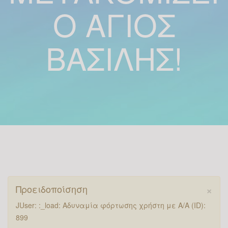
Ο ΆΓΙΟΣ
ΒΑΣΊΛΗΣ!
×
Προειδοποίσηση
JUser: :_load: Αδυναμία φόρτωσης χρήστη με Α/Α (ID):
899