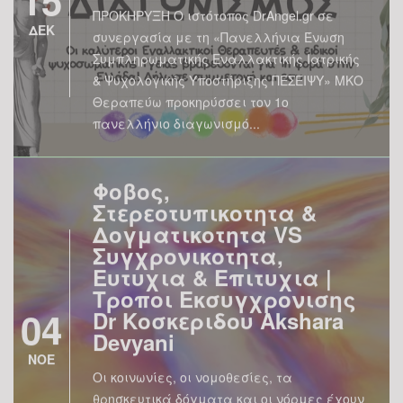
συνεργασία με τη «Πανελλήνια Ένωση
Συμπληρωματικής Εναλλακτικής Ιατρικής
& Ψυχολογικής Υποστήριξης ΠΕΣΕΙΨΥ» ΜΚΟ
Θεραπεύω προκηρύσσει τον 1ο
πανελλήνιο διαγωνισμό...
Φοβος,
Στερεοτυπικοτητα &
Δογματικοτητα VS
Συγχρονικοτητα,
Ευτυχια & Επιτυχια |
Τροποι Εκσυγχρονισης
04
Dr Κοσκεριδου Akshara
Devyani
ΝΟΕ
Οι κοινωνίες, οι νομοθεσίες, τα
θρησκευτικά δόγματα και οι νόρμες έχουν
δομηθεί και διαμορφωθεί ανάλογα με τις