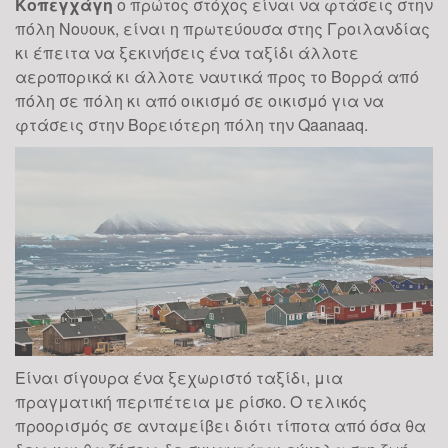
28
Κοπεγχάγη
ο πρώτος στόχος είναι να φτάσεις στην
σαν μόδα, που κάποια στιγμή θα φθίνει,
πόλη Νουουκ, είναι η πρωτεύουσα στης Γροιλανδίας
θα πρέπει μάλλον να αναθεωρήσει. Σε
ΙΑΝ
κι έπειτα να ξεκινήσεις ένα ταξίδι άλλοτε
μία εποχή που χαρακτηρίζεται από
αεροπορικά κι άλλοτε ναυτικά προς το Βορρά από
ταχύτατους ρυθμούς, άγχος και
πόλη σε πόλη κι από οικισμό σε οικισμό για να
φαινόμενα κατάθλιψης,...
φτάσεις στην Βορειότερη πόλη την
Qaanaaq
.
Γίνε Ευτυχισμένος το
2019!
09
Η ευτυχία δεν είναι τύχη αλλά επιλογή.
Οι επιλογές μας οπότε καθορίζουν το αν
θα είμαστε ευτυχισμένοι ή όχι. Αν
ΙΑΝ
θέλουμε να βρούμε την ευτυχία
χρειάζεται να κατανοήσουμε αρχικά τους
παράγοντες που...
Είναι σίγουρα ένα ξεχωριστό ταξίδι, μια
πραγματική περιπέτεια με ρίσκο. Ο τελικός
προορισμός σε ανταμείβει διότι τίποτα από όσα θα
Πως να ξεκινήσουμε τη