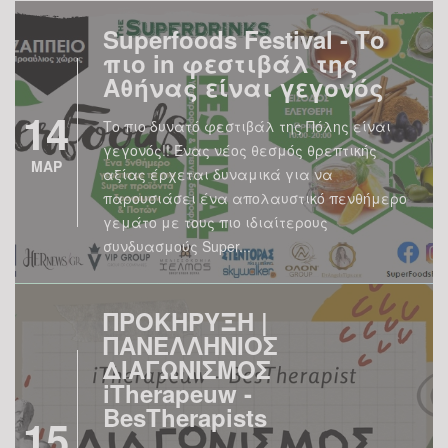
Superfoods Festival - Το
πιο in φεστιβάλ της
Αθήνας είναι γεγονός
14
Το πιο δυνατό φεστιβάλ της Πόλης είναι
γεγονός!! Ένας νέος θεσμός θρεπτικής
ΜΑΡ
αξίας έρχεται δυναμικά για να
παρουσιάσει ένα απολαυστικό πενθήμερο
γεμάτο με τους πιο ιδιαίτερους
συνδυασμούς Super...
ΠΡΟΚΗΡΥΞΗ |
ΠΑΝΕΛΛΗΝΙΟΣ
ΔΙΑΓΩΝΙΣΜΟΣ
iTherapeuw -
BesTherapists
15