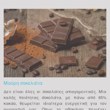
Μαύρη σοκολάτα
Δεν είναι όλες οι σοκολάτες απαγορευτικές. Μία
Yoga: ένα trend που
καλής ποιότητας σοκολάτα, με πάνω από 65%
γίνεται must
κακάο, θεωρείται ιδιαίτερα ευεργετική για τον
οργανισμό μας. Όπως το αβοκάντο, περιέχει