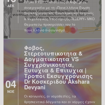
ΠΡΟΚΗΡΥΞΗ Ο ιστότοπος DrAngel.gr σε
ΔΕΚ
συνεργασία με τη «Πανελλήνια Ένωση
Συμπληρωματικής Εναλλακτικής Ιατρικής
& Ψυχολογικής Υποστήριξης ΠΕΣΕΙΨΥ» ΜΚΟ
Θεραπεύω προκηρύσσει τον 1ο
πανελλήνιο διαγωνισμό...
Φοβος,
Στερεοτυπικοτητα &
Δογματικοτητα VS
Συγχρονικοτητα,
Ευτυχια & Επιτυχια |
Τροποι Εκσυγχρονισης
04
Dr Κοσκεριδου Akshara
Devyani
ΝΟΕ
Οι κοινωνίες, οι νομοθεσίες, τα
θρησκευτικά δόγματα και οι νόρμες έχουν