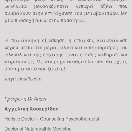
28
Εάν κάποιος προσεγγίζει τη γιόγκα απλά
ωφέλιμα μονοακόρεστα λιπαρά οξέα που
σαν μόδα, που κάποια στιγμή θα φθίνει,
συμβάλουν στην επιτάχυνση του μεταβολισμού. Με
θα πρέπει μάλλον να αναθεωρήσει. Σε
ΙΑΝ
μία προσοχή όμως στην ποσότητα...
μία εποχή που χαρακτηρίζεται από
ταχύτατους ρυθμούς, άγχος και
φαινόμενα κατάθλιψης,...
Η παράλληλη εξάσκηση, η επαρκής κατανάλωση
νερού μέσα στη μέρα, αλλά και ο περιορισμός του
αλκοόλ και της ζάχαρης είναι επίσης καθοριστικοί
Γίνε Ευτυχισμένος το
παράγοντες. Με λίγη προσπάθεια λοιπόν, θα έχετε
2019!
σύντομα αυτό που ζητάτε!
πηγή: health.com
09
Η ευτυχία δεν είναι τύχη αλλά επιλογή.
Οι επιλογές μας οπότε καθορίζουν το αν
θα είμαστε ευτυχισμένοι ή όχι. Αν
ΙΑΝ
Γράφει η Dr Angel
,
θέλουμε να βρούμε την ευτυχία
χρειάζεται να κατανοήσουμε αρχικά τους
Αγγελική Κοσκερίδου
παράγοντες που...
Holistic Doctor – Counseling Psychotherapist
Doctor of Naturopathic Medicine