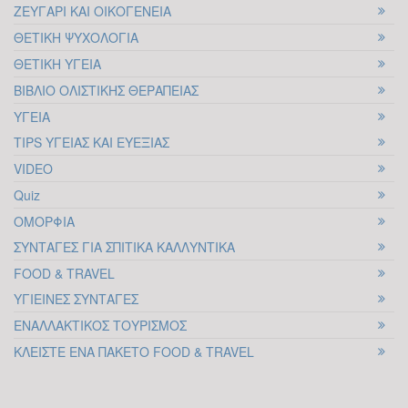
Το τελευταίο διάστημα στην Ελλάδα
ΖΕΥΓΑΡΙ ΚΑΙ ΟΙΚΟΓΕΝΕΙΑ
ΟΚΤ
διανύσαμε την περίοδο των εθνικών,
ΘΕΤΙΚΗ ΨΥΧΟΛΟΓΙΑ
δημοτικών και περιφερειακών εκλογών. Η
ΘΕΤΙΚΗ ΥΓΕΙΑ
συμμετοχή σε αυτές παρατηρήθηκε
ΒΙΒΛΙΟ ΟΛΙΣΤΙΚΗΣ ΘΕΡΑΠΕΙΑΣ
αρκετά μειωμένη, περίπου στο 50%, σε
ΥΓΕΙΑ
σχέση με τις...
TIPS ΥΓΕΙΑΣ ΚΑΙ ΕΥΕΞΙΑΣ
VIDEO
ΠΕΡΙ ΗΘΙΚΗΣ ΣΤΗ
Quiz
ΠΟΛΙΤΙΚΗ ΑΠΟ ΤΗ
ΟΜΟΡΦΙΑ
ΚΟΣΚΕΡΙΔΟΥ ΑΓΓΕΛΙΚΗ
ΣΥΝΤΑΓΕΣ ΓΙΑ ΣΠΙΤΙΚΑ ΚΑΛΛΥΝΤΙΚΑ
05
Πολλές συζητήσεις και σχολιασμοί έχουν
FOOD & TRAVEL
υπάρξει κατά το παρελθόν σχετικά με το
ΥΓΙΕΙΝΕΣ ΣΥΝΤΑΓΕΣ
ΟΚΤ
ήθος των πολιτικών και αν τελικά μπορεί
ΕΝΑΛΛΑΚΤΙΚΟΣ ΤΟΥΡΙΣΜΟΣ
να υπάρξει ηθική στη πολιτική. Θα
ΚΛΕΙΣΤΕ ΕΝΑ ΠΑΚΕΤΟ FOOD & TRAVEL
αναπτύξω το θέμα ξεκινώντας από το
ερώτημα...