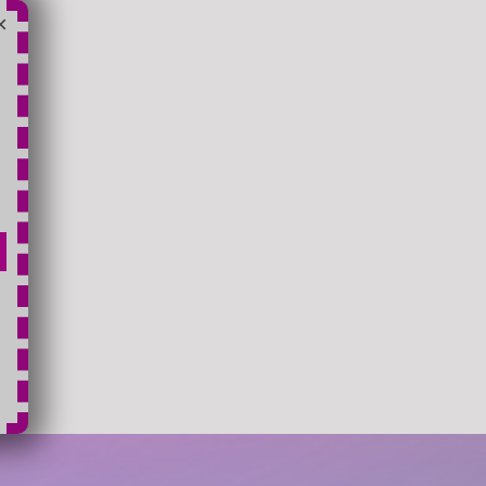
γίνεται must
×
Εάν κάποιος προσεγγίζει τη γιόγκα
28
απλά σαν μόδα, που κάποια στιγμή
θα φθίνει, θα πρέπει μάλλον να
ΙΑΝ
αναθεωρήσει. Σε μία εποχή που
χαρακτηρίζεται από ταχύτατους
ρυθμούς, άγχος και φαινόμενα
κατάθλιψης,...
Γίνε Ευτυχισμένος
το 2019!
Η ευτυχία δεν είναι τύχη αλλά
09
επιλογή. Οι επιλογές μας οπότε
καθορίζουν το αν θα είμαστε
ΙΑΝ
ευτυχισμένοι ή όχι. Αν θέλουμε να
βρούμε την ευτυχία χρειάζεται να