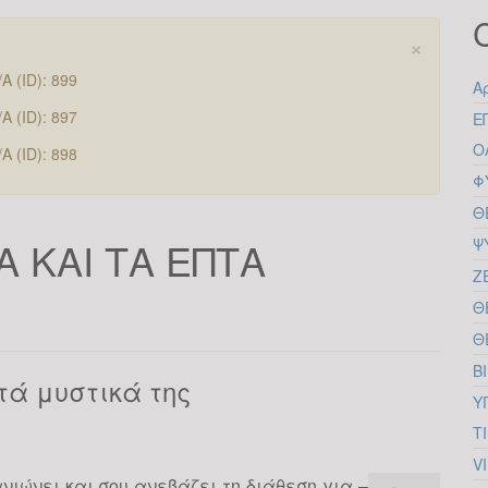
×
 (ID): 899
Α
 (ID): 897
Ε
Ο
 (ID): 898
Φ
Θ
 ΚΑΙ ΤΑ ΕΠΤΑ
Ψ
Ζ
Θ
Θ
Β
τά μυστικά της
Υ
T
V
νιώνει και σου ανεβάζει τη διάθεση για –