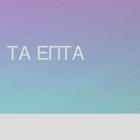
κατανοήσουμε αρχικά τους
παράγοντες που...
Πως να
ξεκινήσουμε τη Νέα
 ΤΑ ΕΠΤΑ
Χρονιά
υλοποιώντας τις
σκέψεις & τους
στόχους μας!
21
Ξεκινήσαμε να μετράμε
ΔΕΚ
αντίστροφα για να υποδεχτούμε τη
νέα χρονιά και αυτό που δε μπορεί
να λείπει από τις σκέψεις όλων
μας είναι ο σχεδιασμός των νέων
στόχων για το έτος 2019. Σε αυτούς
τους...