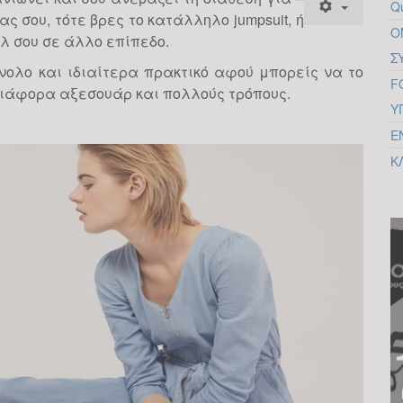
Q
 σου, τότε βρες το κατάλληλο jumpsuit, ή
Ο
λ σου σε άλλο επίπεδο.
Σ
νολο και ιδιαίτερα πρακτικό αφού μπορείς να το
F
 διάφορα αξεσουάρ και πολλούς τρόπους.
Υ
Ε
Κ