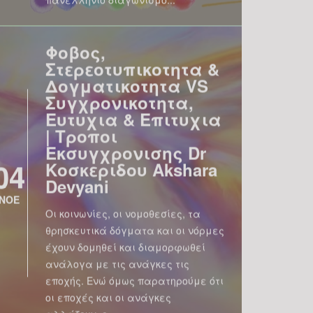
Φοβος,
Στερεοτυπικοτητα &
Δογματικοτητα VS
Συγχρονικοτητα,
Ευτυχια & Επιτυχια
| Τροποι
Εκσυγχρονισης Dr
04
Κοσκεριδου Akshara
Devyani
ΝΟΕ
Οι κοινωνίες, οι νομοθεσίες, τα
θρησκευτικά δόγματα και οι νόρμες
έχουν δομηθεί και διαμορφωθεί
ανάλογα με τις ανάγκες τις
εποχής. Ενώ όμως παρατηρούμε ότι
οι εποχές και οι ανάγκες
αλλάζουν, ο...