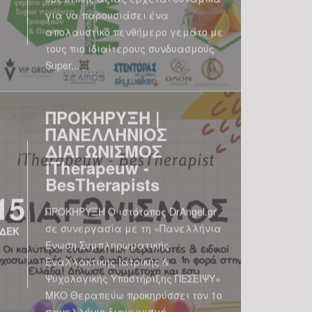
για να παρουσιάσει ένα
απολαυστικό πενθήμερο γεμάτο με
τους πιο ιδιαίτερους συνδυασμούς
Super...
ΠΡΟΚΗΡΥΞΗ |
ΠΑΝΕΛΛΗΝΙΟΣ
ΔΙΑΓΩΝΙΣΜΟΣ
iTherapeuw -
BesTherapists
15
ΠΡΟΚΗΡΥΞΗ Ο ιστότοπος DrAngel.gr
σε συνεργασία με τη «Πανελλήνια
ΔΕΚ
Ένωση Συμπληρωματικής
Εναλλακτικής Ιατρικής &
Ψυχολογικής Υποστήριξης ΠΕΣΕΙΨΥ»
ΜΚΟ Θεραπεύω προκηρύσσει τον 1ο
πανελλήνιο διαγωνισμό...